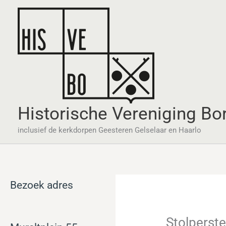
Ga
naar
de
inhoud
Historische Vereniging Bo
inclusief de kerkdorpen Geesteren Gelselaar en Haarlo
Bezoek adres
Stolperste