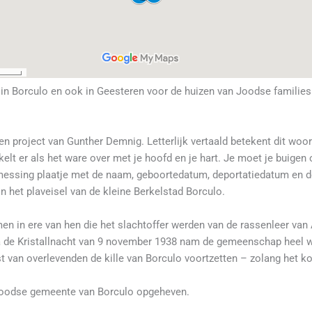
l in Borculo en ook in Geesteren voor de huizen van Joodse families
en project van Gunther Demnig. Letterlijk vertaald betekent dit woo
ikelt er als het ware over met je hoofd en je hart. Je moet je buigen
messing plaatje met de naam, geboortedatum, deportatiedatum en de 
n het plaveisel van de kleine Berkelstad Borculo.
en in ere van hen die het slachtoffer werden van de rassenleer van
de Kristallnacht van 9 november 1938 nam de gemeenschap heel wat
st van overlevenden de kille van Borculo voortzetten – zolang het ko
Joodse gemeente van Borculo opgeheven.