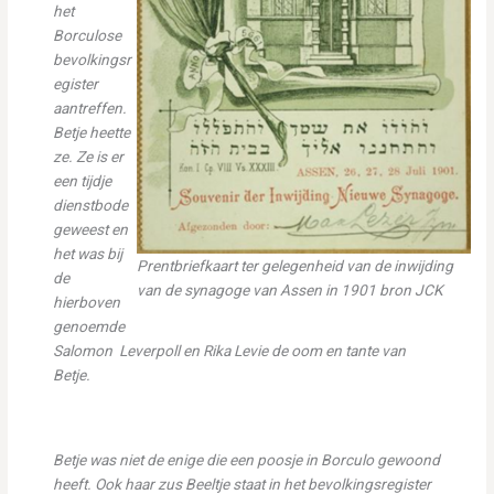
het
Borculose
bevolkingsr
egister
aantreffen.
Betje heette
ze. Ze is er
een tijdje
dienstbode
geweest en
het was bij
Prentbriefkaart ter gelegenheid van de inwijding
de
van de synagoge van Assen in 1901 bron JCK
hierboven
genoemde
Salomon Leverpoll en Rika Levie de oom en tante van
Betje.
Betje was niet de enige die een poosje in Borculo gewoond
heeft.
Ook haar zus Beeltje staat in het bevolkingsregister