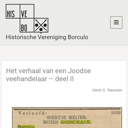
Ga
naar
de
inhoud
Historische Vereniging Borculo
Het verhaal van een Joodse
veehandelaar – deel II
Henk G. Teeuwen