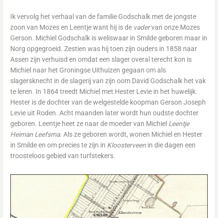
Ik vervolg het verhaal van de familie Godschalk met de jongste
zoon van Mozes en Leentje want hij is de
vader
van onze Mozes
Gerson. Michiel Godschalk is weliswaar in Smilde geboren maar in
Norg opgegroeid. Zestien was hij toen zijn ouders in 1858 naar
Assen zijn verhuisd en omdat een slager overal terecht kon is
Michiel naar het Groningse Uithuizen gegaan om als
slagersknecht in de slagerij van zijn oom David Godschalk het vak
te leren. In 1864 treedt Michiel met Hester Levie in het huwelijk.
Hester is de dochter van de welgestelde koopman Gerson Joseph
Levie uit Roden. Acht maanden later wordt hun oudste dochter
geboren. Leentje heet ze naar de moeder van Michiel
Leentje
Heiman Leefsma
. Als ze geboren wordt, wonen Michiel en Hester
in Smilde en om precies te zijn in
Kloosterveen
in die dagen een
troosteloos gebied van turfstekers.