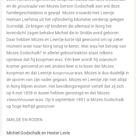
en de
grootvader
van Mozes Gerson Godschalk aan wie deze
familiegeschiedenis is gewijd. Mozes trouwde met Leentje
Heiman Leefsma uit het vijfendertig kilometer verderop gelegen
Gorredijk. Ze kregen vijf kinderen die allemaal in Norg het
levenslicht zagen behalve Michiel die in Smilde werd geboren.
Daar hebben Mozes en Leentje korte tijd gewoond om op zeker
moment weer naar Norg terug te keren. Wat was het beroep van
Mozes Godschalk? In allerlei geboorteaktes staat telkens
opnieuw dat hij koopman was. Eén keer wordt hij
inlandsch
kramer genoemd en een andere keer is te lezen dat Mozes
koopman en dat Leentje
koopvrouw
was. Mozes is dus duidelijk in
de sporen van zijn vader gegaan. Mozes en Leentje zijn niet altijd
in Norg blijven wonen. Het bevolkingsregister vertelt dat zij zich
op 6 mei 1858 in Assen hebben gevestigd en dat Mozes
vleeschhouwer
was. Op 9 september 1891 is Mozes Godschalk
op hoge leeftijd gestorven
SMILDE EN RODEN
Michiel Godschalk en Hester Levie