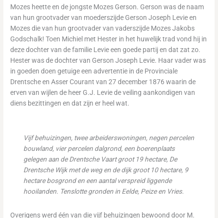
Mozes heette en de jongste Mozes Gerson. Gerson was de naam
van hun grootvader van moederszijde Gerson Joseph Levie en
Mozes die van hun grootvader van vaderszijde Mozes Jakobs
Godschalk! Toen Michiel met Hester in het huwelijk trad vond hij in
deze dochter van de familie Levie een goede partij en dat zat zo.
Hester was de dochter van Gerson Joseph Levie. Haar vader was
in goeden doen getuige een advertentie in de Provinciale
Drentsche en Asser Courant van 27 december 1876 waarin de
erven van wijlen de heer G.J. Levie de veiling aankondigen van
diens bezittingen en dat zijn er heel wat.
Vijf behuizingen, twee arbeiderswoningen, negen percelen
bouwland, vier percelen dalgrond, een boerenplaats
gelegen aan de Drentsche Vaart groot 19 hectare, De
Drentsche Wijk met de weg en de dijk groot 10 hectare, 9
hectare bosgrond en een aantal verspreid liggende
hooilanden. Tenslotte gronden in Eelde, Peize en Vries.
Overigens werd één van die vijf behuizingen bewoond door M.