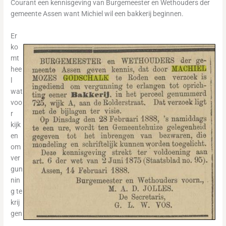
Courant een kennisgeving van Burgemeester en Wethouders der
gemeente Assen want Michiel wil een bakkerij beginnen.
Er
ko
mt
hee
l
wat
voo
r
kijk
en
om
ver
gun
nin
g te
krij
gen
.