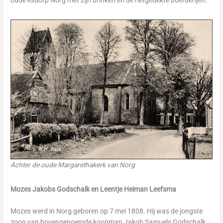
oude esdorp Norg met zijn brinken en de rietgedekte boerderijen.
Achter de oude Margarethakerk van Norg
Mozes Jakobs Godschalk en Leentje Heiman Leefsma
Mozes werd in Norg geboren op 7 mei 1808. Hij was de jongste
zoon van bovengenoemde koopman Jakob Samuels Godschalk