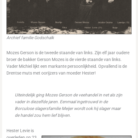
Archief familie Godschalk
Mozes Gerson is de tweede staande van links. Zijn elf jaar oudere
broer de bakker Gerson Mozes is de vierde staande van links.
Vader Michiel lijkt een markante persoonlijkheid. Opvallend is de
Drentse muts met oorijzers van moeder Hester!
Uiteindelijk ging Mozes Gerson de veehandel in net als zijn
vader
in diezelfde jaren. Eenmaal ingetrouwd in de
Borculose slagersfamilie Meijer wordt ook hij slager maar
de handel zou hem lief blijven.
Hester Levie is
overleden op 23