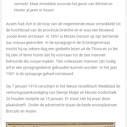
vermeld. Maar inmiddels woonde het gezin van Michiel en
Hester al jaren in Assen.
Assen had zich in de loop van de negentiende eeuw ontwikkeld tot
de hoofdstad van de provincie Drenthe en er was een bloeiend
Joods leven ontstaan. In 1891 is Mozes Gerson op zijn dertiende
bar mitswa
geworden. In de synagoge in de Groningerstraat
mocht hij op zekere dag een gedeelte lezen uit de Thora en zo liet
hij zien of liever horen dat hij voortaan tot de tien mannen
behoorde die
minjan
maken. Tien volwassen mannen zijn nodig
wil er een synagogedienst gehouden kunnen worden. In het jaar
1901 is de synagoge geheel vernieuwd.
Op 7 januari 1910 verschijnt in het Nieuw Israëlitisch Weekblad de
verlovingsaankondiging van Sientje Meijer en Mozes Godschalk.
Ze houden receptie op 15 januari. Er staat niet bij waar deze
plaatsheeft. Onder de advertentie staan de beide woonplaatsen.
Borculo en Assen.