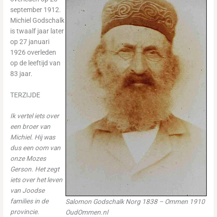
september 1912.
Michiel Godschalk
is twaalf jaar later
op 27 januari
1926 overleden
op de leeftijd van
83 jaar.
TERZIJDE
Ik vertel iets over
een broer van
Michiel. Hij was
dus een oom van
onze Mozes
Gerson. Het zegt
iets over het leven
van Joodse
families in de
Salomon Godschalk Norg 1838 – Ommen 1910
provincie.
OudOmmen.nl