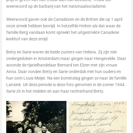
weerwoord op de barbarij van het nationaalsocialisme.
Weerwoord gaven ook de Canadezen en de Britten die op 1 april
onze streek hebben bevrijd. In hetzelfde Holten als dat waar de
familie Berg vandaan komt spreekt het uitgestrekte Canadese
kerkhof van deze strijd.
Betty en Sarie waren de beide zusters van Helena. Zij zijn niet
ondergedoken in Amsterdam maar gingen naar Hengevelde. Daar
woonde de rijwielhandelaar Bernard ten Elzen met zijn vrouw
Anna. Daar vonden Betty en Sarie onderdak met hun ouders en
hun oom Louis Meijer. Na een bominslag gingen ze naar de familie
Lansink. Uit deze periode is deze foto genomen in de zomer 1944.
Sarie zit in het midden en aan haar rechterhand Betty.