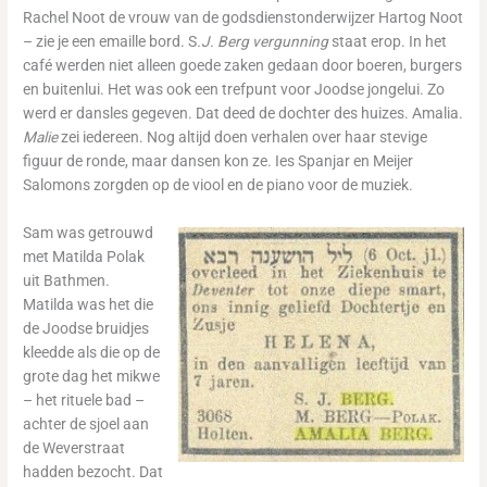
Rachel Noot de vrouw van de godsdienstonderwijzer Hartog Noot
– zie je een emaille bord. S
.J. Berg vergunning
staat erop. In het
café werden niet alleen goede zaken gedaan door boeren, burgers
en buitenlui. Het was ook een trefpunt voor Joodse jongelui. Zo
werd er dansles gegeven. Dat deed de dochter des huizes. Amalia.
Malie
zei iedereen. Nog altijd doen verhalen over haar stevige
figuur de ronde, maar dansen kon ze. Ies Spanjar en Meijer
Salomons zorgden op de viool en de piano voor de muziek.
Sam was getrouwd
met Matilda Polak
uit Bathmen.
Matilda was het die
de Joodse bruidjes
kleedde als die op de
grote dag het mikwe
– het rituele bad –
achter de sjoel aan
de Weverstraat
hadden bezocht. Dat