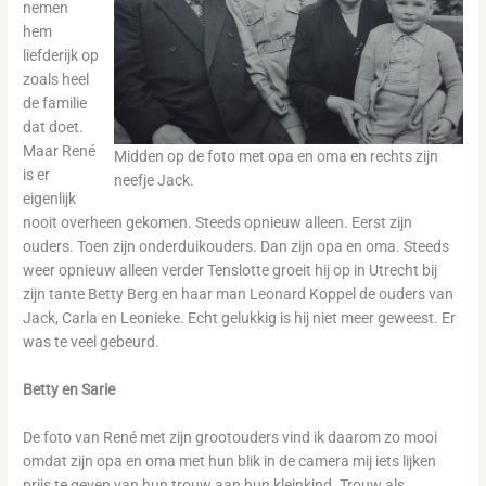
nemen
hem
liefderijk op
zoals heel
de familie
dat doet.
Maar René
Midden op de foto met opa en oma en rechts zijn
is er
neefje Jack.
eigenlijk
nooit overheen gekomen. Steeds opnieuw alleen. Eerst zijn
ouders. Toen zijn onderduikouders. Dan zijn opa en oma. Steeds
weer opnieuw alleen verder Tenslotte groeit hij op in Utrecht bij
zijn tante Betty Berg en haar man Leonard Koppel de ouders van
Jack, Carla en Leonieke. Echt gelukkig is hij niet meer geweest. Er
was te veel gebeurd.
Betty en Sarie
De foto van René met zijn grootouders vind ik daarom zo mooi
omdat zijn opa en oma met hun blik in de camera mij iets lijken
prijs te geven van hun trouw aan hun kleinkind. Trouw als