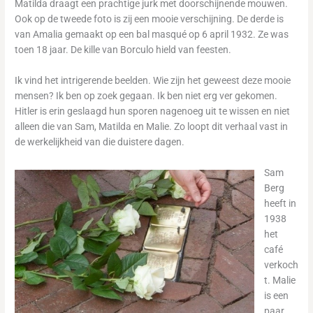
Matilda draagt een prachtige jurk met doorschijnende mouwen.
Ook op de tweede foto is zij een mooie verschijning. De derde is
van Amalia gemaakt op een bal masqué op 6 april 1932. Ze was
toen 18 jaar. De kille van Borculo hield van feesten.
Ik vind het intrigerende beelden. Wie zijn het geweest deze mooie
mensen? Ik ben op zoek gegaan. Ik ben niet erg ver gekomen.
Hitler is erin geslaagd hun sporen nagenoeg uit te wissen en niet
alleen die van Sam, Matilda en Malie. Zo loopt dit verhaal vast in
de werkelijkheid van die duistere dagen.
Sam
Berg
heeft in
1938
het
café
verkoch
t. Malie
is een
paar