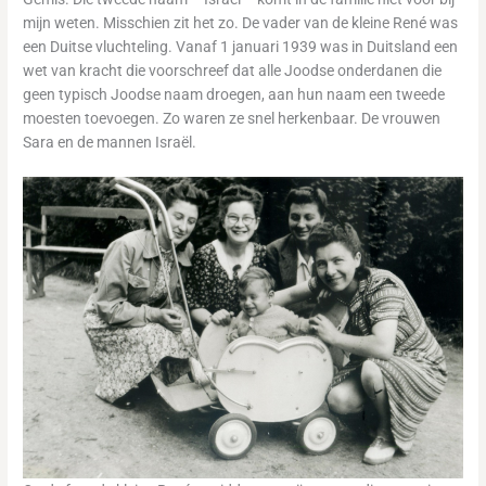
mijn weten. Misschien zit het zo. De vader van de kleine René was
een Duitse vluchteling. Vanaf 1 januari 1939 was in Duitsland een
wet van kracht die voorschreef dat alle Joodse onderdanen die
geen typisch Joodse naam droegen, aan hun naam een tweede
moesten toevoegen. Zo waren ze snel herkenbaar. De vrouwen
Sara en de mannen Israël.