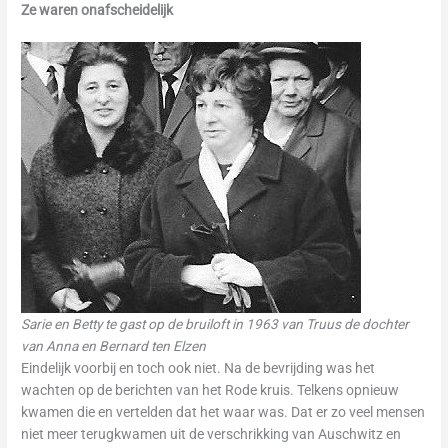
Ze waren onafscheidelijk
Sarie en Betty te gast op de bruiloft in 1963
van Truus de dochter
van Anna en Bernard ten Elzen
Eindelijk voorbij en toch ook niet. Na de bevrijding was het
wachten op de berichten van het Rode kruis. Telkens opnieuw
kwamen die en vertelden dat het waar was. Dat er zo veel mensen
niet meer terugkwamen uit de verschrikking van Auschwitz en