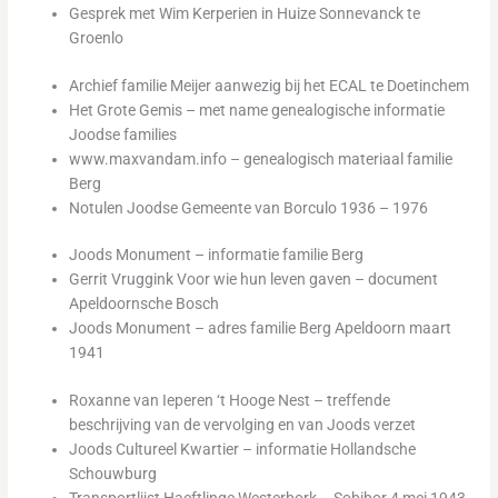
Gesprek met Wim Kerperien in Huize Sonnevanck te
Groenlo
Archief familie Meijer aanwezig bij het ECAL te Doetinchem
Het Grote Gemis – met name genealogische informatie
Joodse families
www.maxvandam.info – genealogisch materiaal familie
Berg
Notulen Joodse Gemeente van Borculo 1936 – 1976
Joods Monument – informatie familie Berg
Gerrit Vruggink Voor wie hun leven gaven – document
Apeldoornsche Bosch
Joods Monument – adres familie Berg Apeldoorn maart
1941
Roxanne van Ieperen ‘t Hooge Nest – treffende
beschrijving van de vervolging en van Joods verzet
Joods Cultureel Kwartier – informatie Hollandsche
Schouwburg
Transportlijst Haeftlinge Westerbork – Sobibor 4 mei 1943