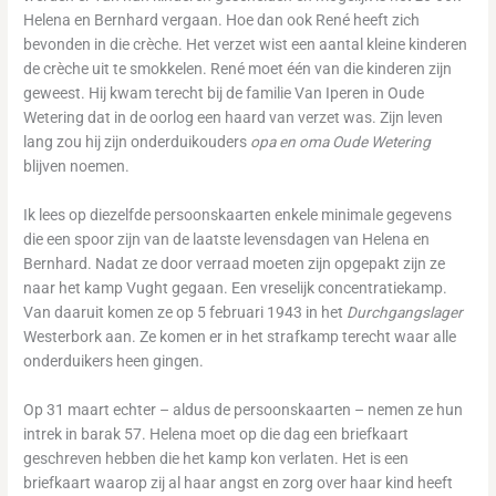
Helena en Bernhard vergaan. Hoe dan ook René heeft zich
bevonden in die crèche. Het verzet wist een aantal kleine kinderen
de crèche uit te smokkelen. René moet één van die kinderen zijn
geweest. Hij kwam terecht bij de familie Van Iperen in Oude
Wetering dat in de oorlog een haard van verzet was. Zijn leven
lang zou hij zijn onderduikouders
opa en oma Oude Wetering
blijven noemen.
Ik lees op diezelfde persoonskaarten enkele minimale gegevens
die een spoor zijn van de laatste levensdagen van Helena en
Bernhard. Nadat ze door verraad moeten zijn opgepakt zijn ze
naar het kamp Vught gegaan. Een vreselijk concentratiekamp.
Van daaruit komen ze op 5 februari 1943 in het
Durchgangslager
Westerbork aan. Ze komen er in het strafkamp terecht waar alle
onderduikers heen gingen.
Op 31 maart echter – aldus de persoonskaarten – nemen ze hun
intrek in barak 57. Helena moet op die dag een briefkaart
geschreven hebben die het kamp kon verlaten. Het is een
briefkaart waarop zij al haar angst en zorg over haar kind heeft