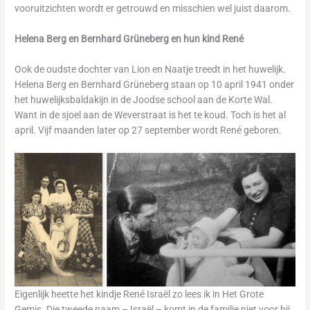
vooruitzichten wordt er getrouwd en misschien wel juist daarom.
Helena Berg en Bernhard Grüneberg en hun kind René
Ook de oudste dochter van Lion en Naatje treedt in het huwelijk.
Helena Berg en Bernhard Grüneberg staan op 10 april 1941 onder
het huwelijksbaldakijn in de Joodse school aan de Korte Wal.
Want in de sjoel aan de Weverstraat is het te koud. Toch is het al
april. Vijf maanden later op 27 september wordt René geboren.
Eigenlijk heette het kindje René Israël zo lees ik in Het Grote
Gemis. Die tweede naam – Israël – komt in de familie niet voor bij