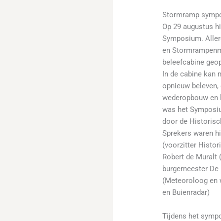
Stormramp sympo
Op 29 augustus h
Symposium. Allere
en Stormrampenm
beleefcabine geop
In de cabine kan 
opnieuw beleven, 
wederopbouw en h
was het Symposiu
door de Historisc
Sprekers waren hi
(voorzitter Histor
Robert de Muralt 
burgemeester De 
(Meteoroloog en 
en Buienradar)
Tijdens het symp