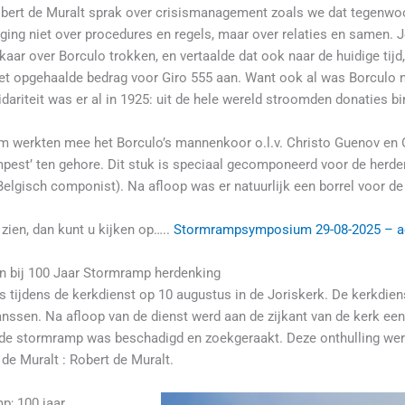
bert de Muralt sprak over crisismanagement zoals we dat tegenwoo
 ging niet over procedures en regels, maar over relaties en samen. J
lkaar over Borculo trokken, en vertaalde dat ook naar de huidige tij
t opgehaalde bedrag voor Giro 555 aan. Want ook al was Borculo n
lidariteit was er al in 1925: uit de hele wereld stroomden donaties
 werkten mee het Borculo’s mannenkoor o.l.v. Christo Guenov en Or
pest’ ten gehore. Dit stuk is speciaal gecomponeerd voor de herde
Belgisch componist). Na afloop was er natuurlijk een borrel voor d
 zien, dan kunt u kijken op…..
Stormrampsymposium 29-08-2025 – ac
n bij 100 Jaar Stormramp herdenking
 tijdens de kerkdienst op 10 augustus in de Joriskerk. De kerkdi
ssen. Na afloop van de dienst werd aan de zijkant van de kerk een z
 de stormramp was beschadigd en zoekgeraakt. Deze onthulling wer
de Muralt : Robert de Muralt.
p; 100 jaar