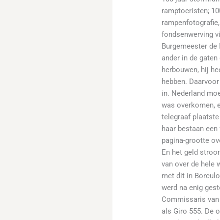
ramptoeristen; 100
rampenfotografie,
fondsenwerving v
Burgemeester de 
ander in de gaten d
herbouwen, hij he
hebben. Daarvoor
in. Nederland moe
was overkomen, e
telegraaf plaatste
haar bestaan een 
pagina-grootte ov
En het geld stro
van over de hele 
met dit in Borcul
werd na enig gest
Commissaris van d
als Giro 555. De 