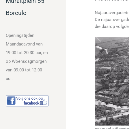
Muraltplein 55
Bor
culo
Najaarsvergaderi
De najaarsvergad
die daarop volgde.
Openingstijden
Maandagavond van
19.00 tot 20.30 uur, en
op Woensdagmorgen
van 09.00 tot 12.00
uur.
eenmaal stilgesta