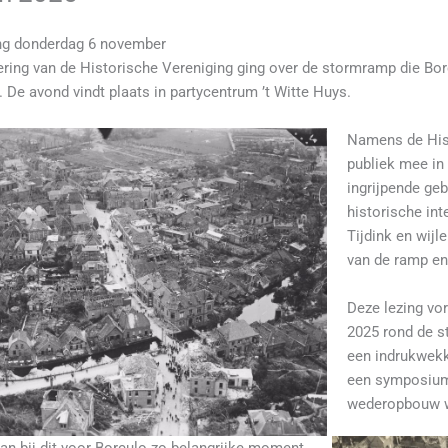
ng donderdag 6 november
ering van de Historische Vereniging ging over de stormramp die B
 De avond vindt plaats in partycentrum ’t Witte Huys.
Namens de His
publiek mee in
ingrijpende ge
historische in
Tijdink en wijl
van de ramp en
Deze lezing vo
2025 rond de s
een indrukwekk
een symposium 
wederopbouw we
an bij dit voor Borculo zo belangrijke moment