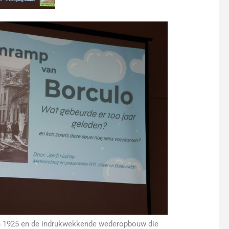
n 1925 en de indrukwekkende wederopbouw die