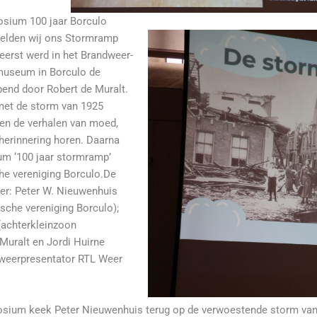
sium 100 jaar Borculo
ielden wij ons Stormramp
erst werd in het Brandweer-
useum in Borculo de
end door Robert de Muralt.
met de storm van 1925
en de verhalen van moed,
erinnering horen. Daarna
m ‘100 jaar stormramp’
he vereniging Borculo.De
er: Peter W. Nieuwenhuis
ische vereniging Borculo);
(achterkleinzoon
Muralt en Jordi Huirne
weerpresentator RTL Weer
osium keek Peter Nieuwenhuis terug op de verwoestende storm va