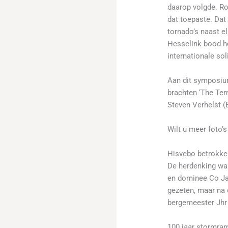
daarop volgde. Ro
dat toepaste. Dat
tornado’s naast e
Hesselink bood he
internationale so
Aan dit symposium
brachten ‘The Tem
Steven Verhelst (
Wilt u meer foto’s
Hisvebo betrokke
De herdenking was
en dominee Co Jan
gezeten, maar na
bergemeester Jhr 
100 jaar stormram