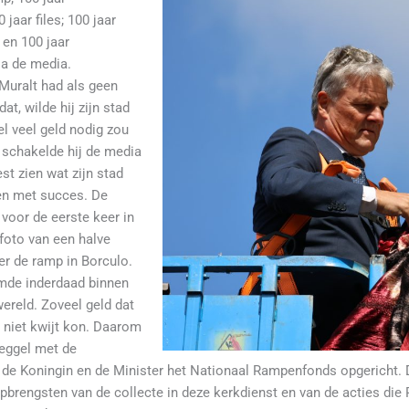
 jaar files; 100 jaar
 en 100 jaar
ia de media.
Muralt had als geen
at, wilde hij zijn stad
el veel geld nodig zou
 schakelde hij de media
st zien wat zijn stad
n met succes. De
 voor de eerste keer in
foto van een halve
er de ramp in Borculo.
omde inderdaad binnen
wereld. Zoveel geld dat
o niet kwijt kon. Daarom
eggel met de
e Koningin en de Minister het Nationaal Rampenfonds opgericht. D
opbrengsten van de collecte in deze kerkdienst en van de acties d