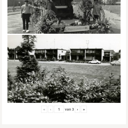
«
‹
van
3
›
»