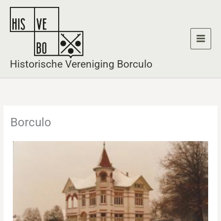
Ga
naar
de
inhoud
Historische Vereniging Borculo
Borculo