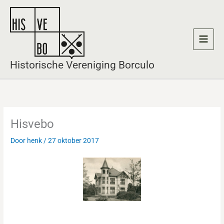
Ga
naar
de
inhoud
Historische Vereniging Borculo
Hisvebo
Door
henk
/
27 oktober 2017